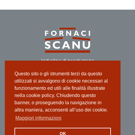
Industria di produzione
laterizi dal 1922.
Questo sito o gli strumenti terzi da questo
utilizzati si avvalgono di cookie necessari al
funzionamento ed utili alle finalità illustrate
nella cookie policy. Chiudendo questo
banner, o proseguendo la navigazione in
altra maniera, acconsenti all’uso dei cookie.
Associata al Consorzio POROTON
Italia.
®
www.poroton.it
Maggiori informazioni
OK