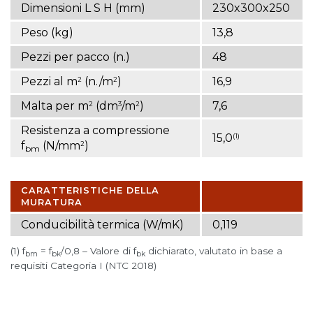
Dimensioni L S H (mm)
230x300x250
Peso (kg)
13,8
Pezzi per pacco (n.)
48
Pezzi al m
(n./m
)
16,9
2
2
Malta per m
(dm
/m
)
7,6
2
3
2
Resistenza a compressione
15,0
(1)
f
(N/mm
)
2
bm
CARATTERISTICHE DELLA
MURATURA
Conducibilità termica (W/mK)
0,119
(1) f
= f
/0,8 – Valore di f
dichiarato, valutato in base a
bm
bk
bk
requisiti Categoria I (NTC 2018)