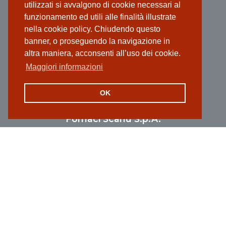
utilizzati si avvalgono di cookie necessari al
funzionamento ed utili alle finalità illustrate
nella cookie policy. Chiudendo questo
banner, o proseguendo la navigazione in
altra maniera, acconsenti all’uso dei cookie.
Maggiori informazioni
Associata al Consorzio POROTON
Italia.
®
www.poroton.it
OK
Fornaci Scanu S.p.A.
Sede legale stabilimento e ufficio vendite:
Via Marconi, 79 - 09036 Guspini (SU)
Sede amministrativa e ufficio vendite:
Ex S.S. 131 km 8+200 - 09028 Sestu (CA)
P.IVA 00144910924