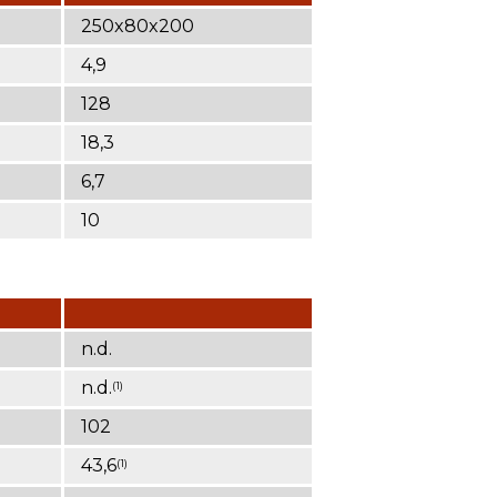
250x80x200
4,9
128
18,3
6,7
10
n.d.
n.d.
(1)
102
43,6
(1)