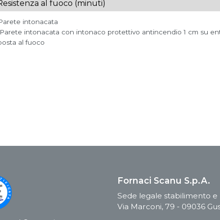
Resistenza al fuoco (minuti)
 Parete intonacata
 Parete intonacata con intonaco protettivo antincendio 1 cm su ent
osta al fuoco
Fornaci Scanu S.p.A.
Sede legale stabilimento e u
Via Marconi, 79 - 09036 Gus