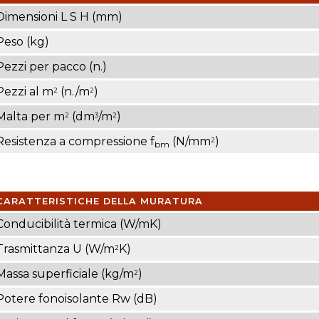
Dimensioni L S H (mm)
Peso (kg)
Pezzi per pacco (n.)
Pezzi al m
(n./m
)
2
2
Malta per m
(dm
/m
)
2
3
2
Resistenza a compressione f
(N/mm
)
2
bm
CARATTERISTICHE DELLA MURATURA
Conducibilità termica (W/mK)
Trasmittanza U (W/m
K)
2
Massa superficiale (kg/m
)
2
Potere fonoisolante Rw (dB)