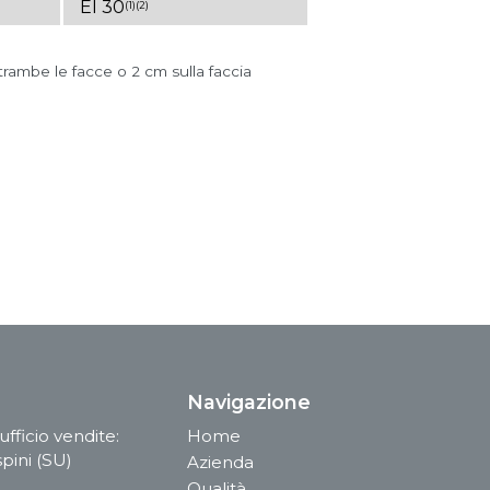
EI 30
(1)
(2)
rambe le facce o 2 cm sulla faccia
Navigazione
fficio vendite:
Home
pini (SU)
Azienda
Qualità