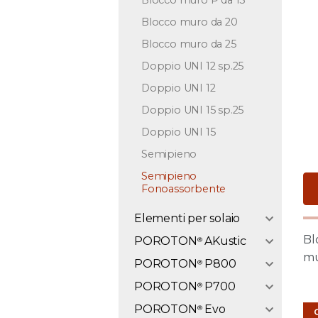
Blocco muro P da 15
Blocco muro da 20
Blocco muro da 25
Doppio UNI 12 sp.25
Doppio UNI 12
Doppio UNI 15 sp.25
Doppio UNI 15
Semipieno
Semipieno
Fonoassorbente
Elementi per solaio
Bl
POROTON
–
AKustic
®
mu
POROTON
–
P800
®
POROTON
P700
®
POROTON
Evo
®